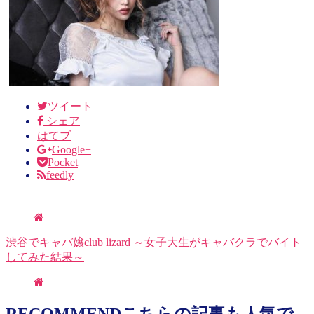
ツイート
シェア
はてブ
Google+
Pocket
feedly
渋谷でキャバ嬢club lizard ～女子大生がキャバクラでバイト
してみた結果～
RECOMMEND
こちらの記事も人気で