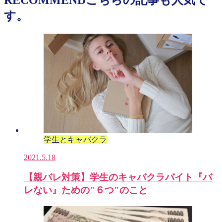
す。
学生とキャバクラ
2021.5.18
【親バレ対策】学生のキャバクラバイト『バ
レない』ための"６つ"のこと