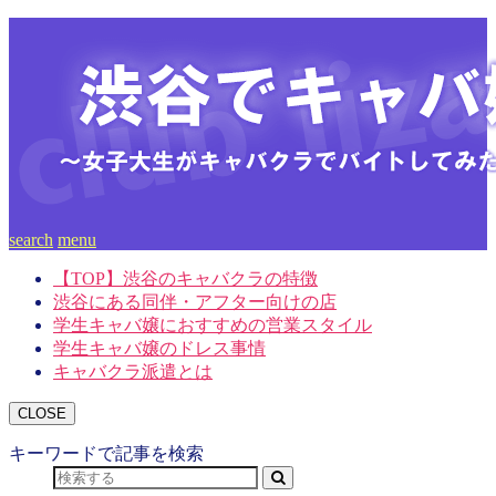
search
menu
【TOP】渋谷のキャバクラの特徴
渋谷にある同伴・アフター向けの店
学生キャバ嬢におすすめの営業スタイル
学生キャバ嬢のドレス事情
キャバクラ派遣とは
CLOSE
キーワードで記事を検索