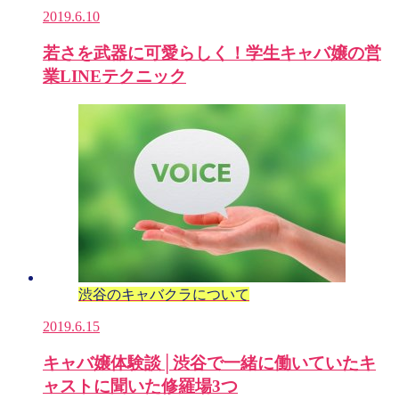
2019.6.10
若さを武器に可愛らしく！学生キャバ嬢の営
業LINEテクニック
渋谷のキャバクラについて
2019.6.15
キャバ嬢体験談│渋谷で一緒に働いていたキ
ャストに聞いた修羅場3つ