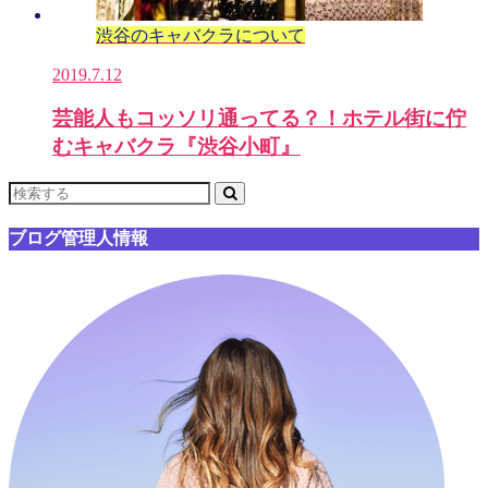
渋谷のキャバクラについて
2019.7.12
芸能人もコッソリ通ってる？！ホテル街に佇
むキャバクラ『渋谷小町』
ブログ管理人情報