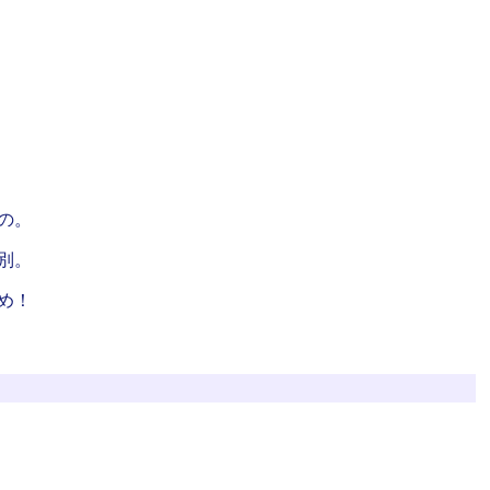
の。
別。
め！