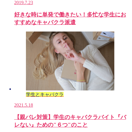
2019.7.23
好きな時に単発で働きたい！多忙な学生にお
すすめなキャバクラ派遣
学生とキャバクラ
2021.5.18
【親バレ対策】学生のキャバクラバイト『バ
レない』ための"６つ"のこと