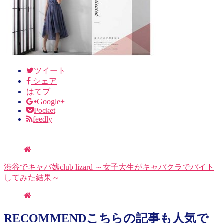
ツイート
シェア
はてブ
Google+
Pocket
feedly
渋谷でキャバ嬢club lizard ～女子大生がキャバクラでバイト
してみた結果～
RECOMMEND
こちらの記事も人気で