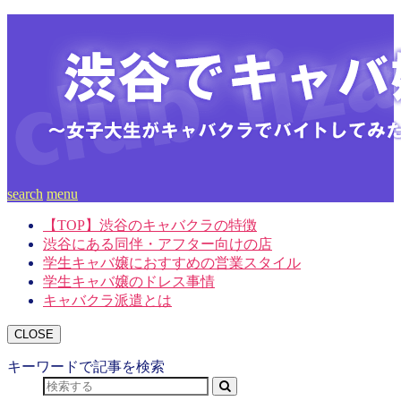
search
menu
【TOP】渋谷のキャバクラの特徴
渋谷にある同伴・アフター向けの店
学生キャバ嬢におすすめの営業スタイル
学生キャバ嬢のドレス事情
キャバクラ派遣とは
CLOSE
キーワードで記事を検索