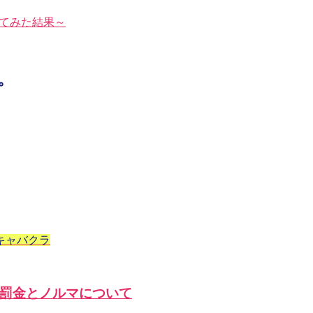
トしてみた結果～
。
キャバクラ
罰金とノルマについて