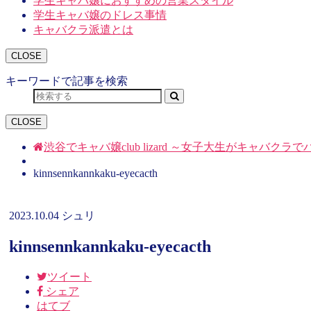
学生キャバ嬢におすすめの営業スタイル
学生キャバ嬢のドレス事情
キャバクラ派遣とは
CLOSE
キーワードで記事を検索
CLOSE
渋谷でキャバ嬢club lizard ～女子大生がキャバク
kinnsennkannkaku-eyecacth
2023.10.04
シュリ
kinnsennkannkaku-eyecacth
ツイート
シェア
はてブ