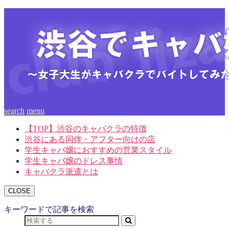
search
menu
【TOP】渋谷のキャバクラの特徴
渋谷にある同伴・アフター向けの店
学生キャバ嬢におすすめの営業スタイル
学生キャバ嬢のドレス事情
キャバクラ派遣とは
CLOSE
キーワードで記事を検索