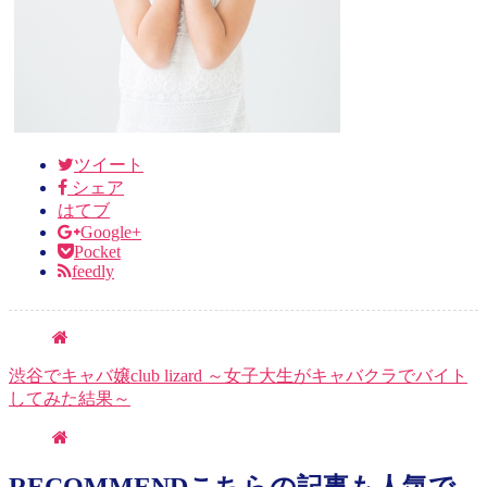
ツイート
シェア
はてブ
Google+
Pocket
feedly
渋谷でキャバ嬢club lizard ～女子大生がキャバクラでバイト
してみた結果～
RECOMMEND
こちらの記事も人気で