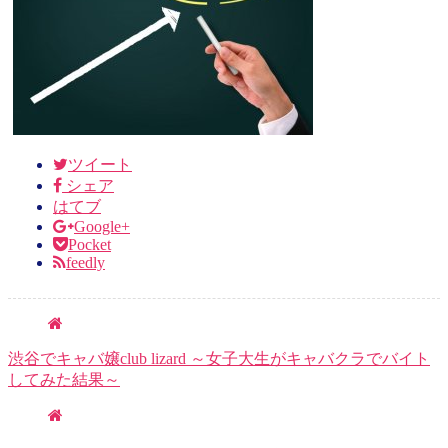
ツイート
シェア
はてブ
Google+
Pocket
feedly
渋谷でキャバ嬢club lizard ～女子大生がキャバクラでバイト
してみた結果～