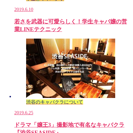
2019.6.10
若さを武器に可愛らしく！学生キャバ嬢の営
業LINEテクニック
渋谷のキャバクラについて
2019.6.25
ドラマ「嬢王3」撮影地で有名なキャバクラ
『渋谷SEASIDE』