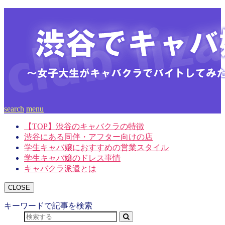
search
menu
【TOP】渋谷のキャバクラの特徴
渋谷にある同伴・アフター向けの店
学生キャバ嬢におすすめの営業スタイル
学生キャバ嬢のドレス事情
キャバクラ派遣とは
CLOSE
キーワードで記事を検索