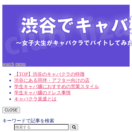
search
menu
【TOP】渋谷のキャバクラの特徴
渋谷にある同伴・アフター向けの店
学生キャバ嬢におすすめの営業スタイル
学生キャバ嬢のドレス事情
キャバクラ派遣とは
CLOSE
キーワードで記事を検索