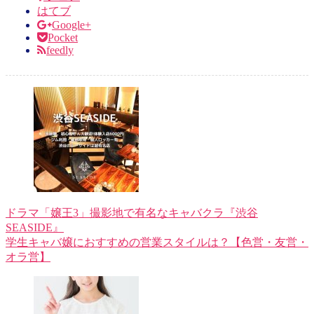
はてブ
Google+
Pocket
feedly
ドラマ「嬢王3」撮影地で有名なキャバクラ『渋谷
SEASIDE』
学生キャバ嬢におすすめの営業スタイルは？【色営・友営・
オラ営】