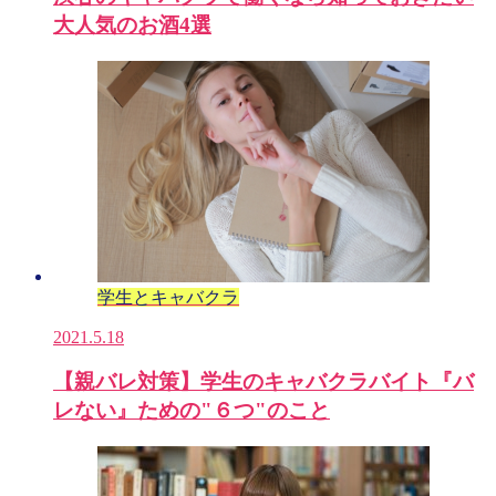
大人気のお酒4選
学生とキャバクラ
2021.5.18
【親バレ対策】学生のキャバクラバイト『バ
レない』ための"６つ"のこと