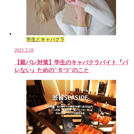
学生とキャバクラ
2021.5.18
【親バレ対策】学生のキャバクラバイト『バ
レない』ための"６つ"のこと