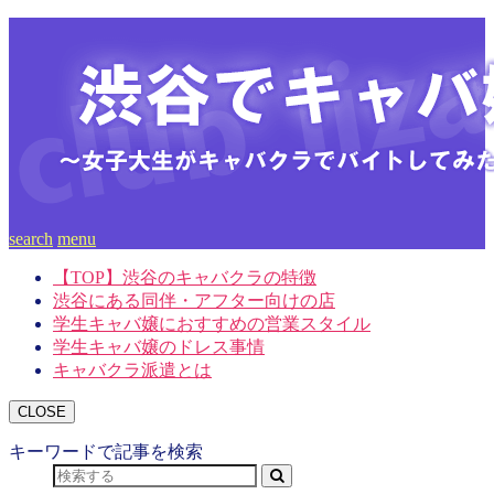
search
menu
【TOP】渋谷のキャバクラの特徴
渋谷にある同伴・アフター向けの店
学生キャバ嬢におすすめの営業スタイル
学生キャバ嬢のドレス事情
キャバクラ派遣とは
CLOSE
キーワードで記事を検索