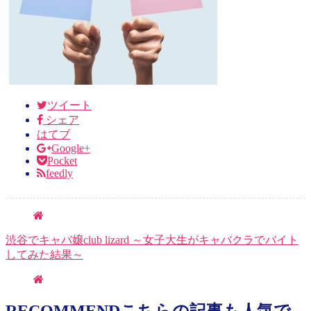
ツイート
シェア
はてブ
Google+
Pocket
feedly
渋谷でキャバ嬢club lizard ～女子大生がキャバクラでバイト
してみた結果～
RECOMMEND
こちらの記事も人気で