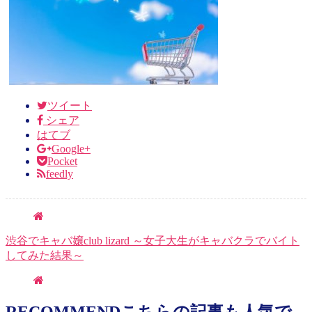
ツイート
シェア
はてブ
Google+
Pocket
feedly
渋谷でキャバ嬢club lizard ～女子大生がキャバクラでバイト
してみた結果～
RECOMMEND
こちらの記事も人気で