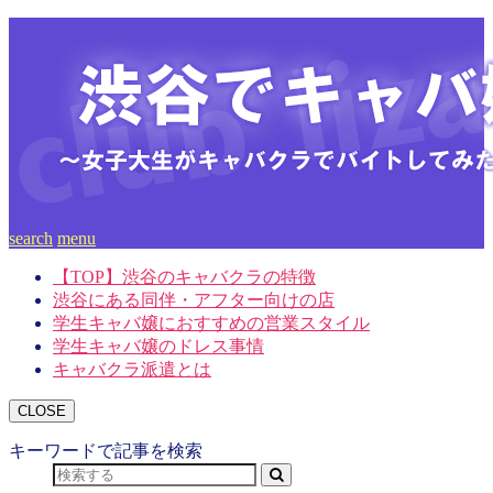
search
menu
【TOP】渋谷のキャバクラの特徴
渋谷にある同伴・アフター向けの店
学生キャバ嬢におすすめの営業スタイル
学生キャバ嬢のドレス事情
キャバクラ派遣とは
CLOSE
キーワードで記事を検索