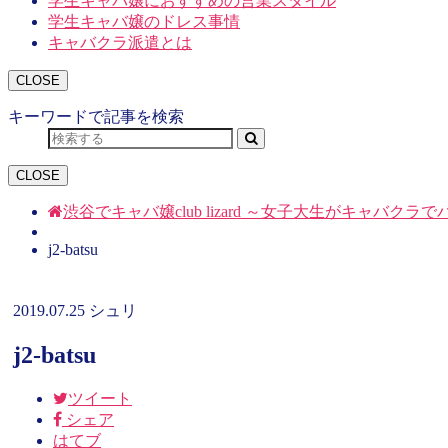
学生キャバ嬢におすすめの営業スタイル
学生キャバ嬢のドレス事情
キャバクラ派遣とは
CLOSE
キーワードで記事を検索
CLOSE
渋谷でキャバ嬢club lizard ～女子大生がキャバク
j2-batsu
2019.07.25
シュリ
j2-batsu
ツイート
シェア
はてブ