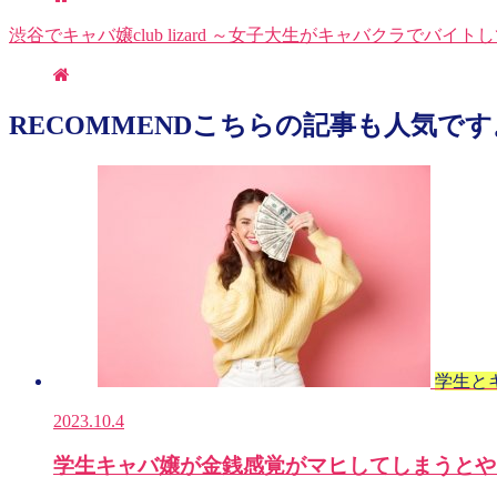
渋谷でキャバ嬢club lizard ～女子大生がキャバクラでバイ
RECOMMEND
こちらの記事も人気です
学生と
2023.10.4
学生キャバ嬢が金銭感覚がマヒしてしまうとや