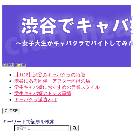
search
menu
【TOP】渋谷のキャバクラの特徴
渋谷にある同伴・アフター向けの店
学生キャバ嬢におすすめの営業スタイル
学生キャバ嬢のドレス事情
キャバクラ派遣とは
CLOSE
キーワードで記事を検索