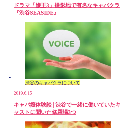
ドラマ「嬢王3」撮影地で有名なキャバクラ
『渋谷SEASIDE』
渋谷のキャバクラについて
2019.6.15
キャバ嬢体験談│渋谷で一緒に働いていたキ
ャストに聞いた修羅場3つ