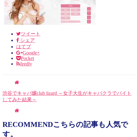
ツイート
シェア
はてブ
Google+
Pocket
feedly
渋谷でキャバ嬢club lizard ～女子大生がキャバクラでバイト
してみた結果～
RECOMMEND
こちらの記事も人気で
す。