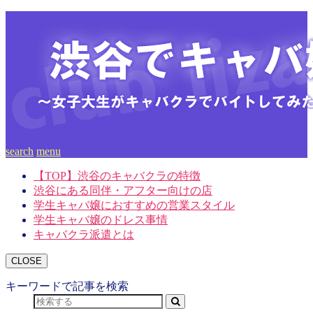
search
menu
【TOP】渋谷のキャバクラの特徴
渋谷にある同伴・アフター向けの店
学生キャバ嬢におすすめの営業スタイル
学生キャバ嬢のドレス事情
キャバクラ派遣とは
CLOSE
キーワードで記事を検索