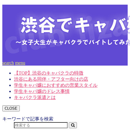
search
menu
【TOP】渋谷のキャバクラの特徴
渋谷にある同伴・アフター向けの店
学生キャバ嬢におすすめの営業スタイル
学生キャバ嬢のドレス事情
キャバクラ派遣とは
CLOSE
キーワードで記事を検索