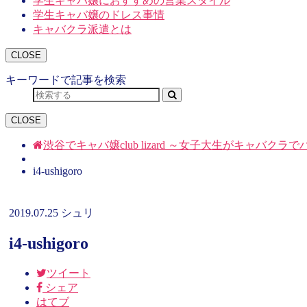
学生キャバ嬢におすすめの営業スタイル
学生キャバ嬢のドレス事情
キャバクラ派遣とは
CLOSE
キーワードで記事を検索
CLOSE
渋谷でキャバ嬢club lizard ～女子大生がキャバク
i4-ushigoro
2019.07.25
シュリ
i4-ushigoro
ツイート
シェア
はてブ